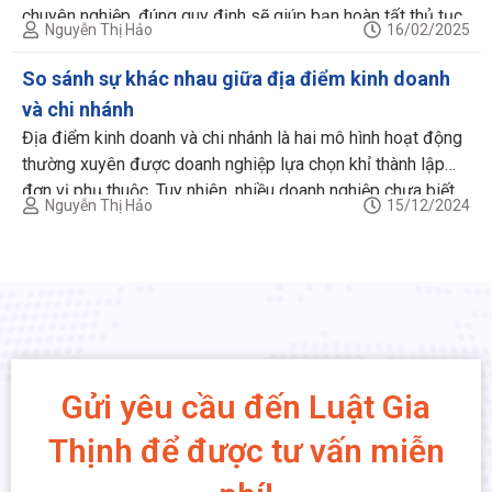
chuyên nghiệp, đúng quy định sẽ giúp bạn hoàn tất thủ tục
Nguyễn Thị Hảo
16/02/2025
tạm ngưng hoạt động nhanh chóng, tiết kiệm chi phí. Quy
định về tạm ngừng kinh doanh công ty, […]
So sánh sự khác nhau giữa địa điểm kinh doanh
và chi nhánh
Địa điểm kinh doanh và chi nhánh là hai mô hình hoạt động
thường xuyên được doanh nghiệp lựa chọn khỉ thành lập
đơn vị phụ thuộc. Tuy nhiên, nhiều doanh nghiệp chưa biết
Nguyễn Thị Hảo
15/12/2024
nên thành lập chi nhánh hay địa điểm kinh doanh. Bài viết
dưới đây, Luật Gia Thịnh chia sẻ các kiến […]
Gửi yêu cầu đến Luật Gia
Thịnh để được tư vấn miễn