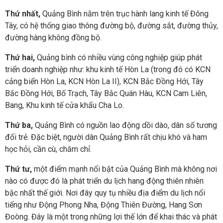
Thứ nhất,
Quảng Bình nằm trên trục hành lang kinh tế Đông
Tây, có hệ th
ống giao thông đường bộ, đường sắt, đường thủy,
đường hàng không đồng bộ.
Thứ hai,
Quảng bình có nhiều vùng công nghiệp giúp phát
triển doanh nghiệp như: khu kinh tế Hòn La (trong đó có KCN
cảng biển Hòn La, KCN Hòn La II), KCN Bắc Đồng Hới, Tây
Bắc Đồng Hới, Bố Trạch, Tây Bắc Quán Hàu, KCN Cam Liên,
Bang, Khu kinh tế cửa khẩu Cha Lo.
Thứ ba,
Quảng Bình có nguồn lao động dồi dào, dân số tương
đối trẻ. Đặc biệt, người dân Quảng Bình rất chịu khó và ham
học hỏi, cần cù, chăm chỉ.
Thứ tư,
một điểm mạnh nổi bật của Quảng Bình mà không nơi
nào có được đó là phát triển du lịch hang động thiên nhiên
bậc nhất thế giới. Nơi đây quy tụ nhiều địa điểm du lịch nổi
tiếng như Động Phong Nha, Động Thiên Đường, Hang Sơn
Đoòng. Đây là một trong những lợi thế lớn để khai thác và phát