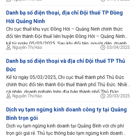
nếu chưa từng liên hệ hoặc đến làm thủ tục về thuế thì bạn
sẽ khó khăn trong việc […]
Danh bạ số điện thoại, địa chỉ Đội thuế TP Đồng
Hới Quảng Ninh
Chi cục thuế khu vực Đồng Hới – Quảng Ninh chính thức
đổi tên thành Đội thuế liên huyện Đồng Hới – Quảng Ninh
kể từ ngày 05/03/2025. Sau khi đổi tên, người dân, doanh
Nguyễn Thị Hảo
03/04/2025
nghiệp tại thành phố Đồng Hới, huyện Quảng Ninh chưa biết
danh bạ số điện thoại hoặc địa chỉ Đội […]
Danh bạ số điện thoại và địa chỉ Đội thuế TP Thủ
Đức
Kể từ ngày 05/03/2025, Chi cục thuế thành phố Thủ Đức
chính thức đổi tên thành Đội thuế thành phố Thủ Đức. Nhiều
cá nhân, doanh nghiệp trên địa bàn thành phố Thủ Đức
Nguyễn Thị Hảo
20/03/2025
thường tìm danh bạ số điện thoại hoặc địa chỉ Đội thuế
thành phố Thủ Đức để liên hệ thực hiện […]
Dịch vụ tạm ngừng kinh doanh công ty tại Quảng
Bình trọn gói
Dịch vụ tạm ngừng kinh doanh tại Quảng Bình với chi phí
trọn gói giá rẻ. Thủ tục thông báo tạm ngừng kinh doanh